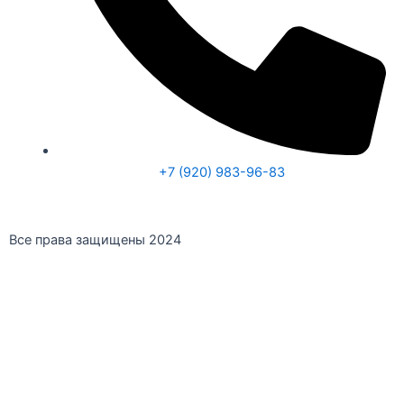
a
p
p
+7 (920) 983-96-83
Все права защищены 2024
Заказать звонок
Мы перезвоним в течении 20 минут!