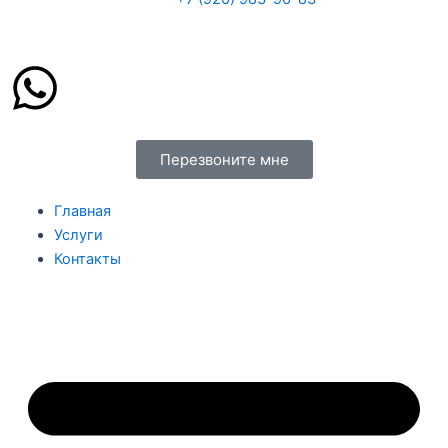
W
h
Перезвоните мне
a
Главная
t
Услуги
Контакты
s
a
p
p